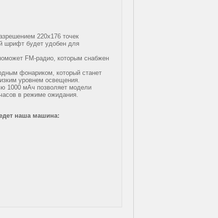
разрешением 220x176 точек
й шрифт будет удобен для
 поможет FM-радио, которым снабжен
одным фонариком, который станет
низким уровнем освещения.
ью 1000 мАч позволяет модели
 часов в режиме ожидания.
 едет наша машина: