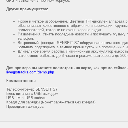
GPS и выполнен в прочном корпусе.
Другие преимущества:
Яркое и четкое изображение. Цветной TFT-дисплей аппарата 
обеспечивает качественное отображение информации. Крупны
пользователей, которые не очень хорошо видят.
Развлечения. Узнать последние новости и послушать музыку
телефон.
Встроенный фонарик. SENSEIT S7 оборудован ярким светоди
большим подспорьем в темное время суток и в помещении с 
Длительное время работы. Литий-ионный аккумулятор емкост
автономном работать до 8 часов в режиме разговора и до 300
Для примера вы можете посмотреть на карте, как прямо сейчас
livegpstracks.com/demo.php
Комплектность:
Телефон-трекер SENSEIT S7
Блок питания с USB выходом
USB - Mini USB кабель
Кредл для зарядки (может заряжаться без кредла)
Проводная гарнитура