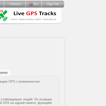
p
Contacts
En
Sign Out
ервер
нкцию GPS с возможностью
 слабовидящих людей. Он оснащен
ой SOS на задней панели, функцией